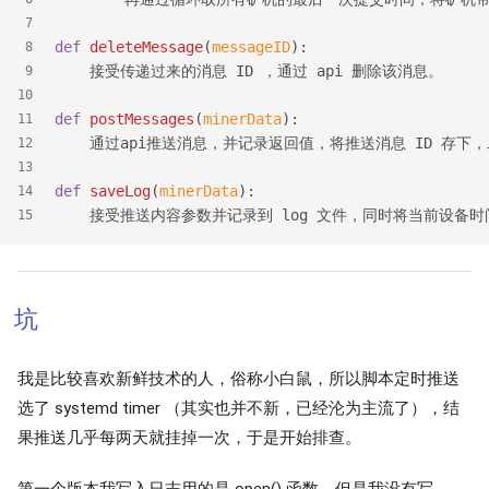
7
def
deleteMessage
(
messageID
):
8
    接受传递过来的消息 ID ，通过 api 删除该消息。
9
10
def
postMessages
(
minerData
):
11
    通过api推送消息，并记录返回值，将推送消息 ID 存下，二
12
13
def
saveLog
(
minerData
):
14
    接受推送内容参数并记录到 log 文件，同时将当前设备
15
坑
我是比较喜欢新鲜技术的人，俗称小白鼠，所以脚本定时推送
选了 systemd timer （其实也并不新，已经沦为主流了），结
果推送几乎每两天就挂掉一次，于是开始排查。
第一个版本我写入日志用的是 open() 函数，但是我没有写