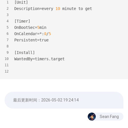
[Unit]
1
Description=every 
10
 minute to get
2
3
[Timer]
4
OnBootSec=
5
min
5
OnCalendar=*:
0
/
5
6
Persistent=true
7
8
[Install]
9
WantedBy=timers.target
10
11
12
最后更新时间：
2026-05-02 19:24:14
Sean Fang