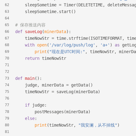
    sleepSometime = Timer(DELETETIME, deleteMessa
62
    sleepSometime.start()
63
64
# 保存推送内容
65
def
saveLog
(
minerData
):
66
    timeNowStr = time.strftime(ISOTIMEFORMAT, tim
67
with
open
(
'/var/log/push/log'
, 
'a+'
) 
as
 getLo
68
print
(
"现在是UTC时间:"
, timeNowStr, minerDa
69
return
 timeNowStr
70
71
72
def
main
():
73
    judge, minerData = getData()
74
    timeNowStr = saveLog(minerData)
75
76
if
 judge:
77
        postMessages(minerData)
78
else
:
79
print
(timeNowStr, 
"我安澜，从不掉线"
)
80
81