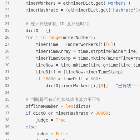
    minerWorkers = ethminerDict.get(
'workers'
)
21
    minerHashrate = (ethminerDict.get(
'hashrate'
)
22
23
# 统计掉线矿机 ID 及掉线时间
24
    dict0 = {}
25
for
 i 
in
range
(minerNumber):
26
        minerTime = (minerWorkers[i][
6
])
27
        minerTimeArray = time.strptime(minerTime,
28
        minerTimeStamp = time.mktime(minerTimeArr
29
        timeNow = time.mktime(time.gmtime(time.ti
30
        timeDiff = (timeNow-minerTimeStamp)
31
if
28800
 > timeDiff > 
600
:
32
            dict0[minerWorkers[i][
0
]] = 
"已掉线"
+
s
33
34
# 判断是否有矿机掉线或者算力不正常
35
    offlineNumber = 
len
(dict0)
36
if
 dict0 
or
 minerHashrate < 
30000
:
37
        judge = 
True
38
else
:
39
        judge = 
False
40