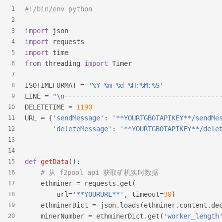
#!/bin/env python
1
2
import
 json
3
import
 requests
4
import
 time
5
from
 threading 
import
 Timer
6
7
ISOTIMEFORMAT = 
'%Y-%m-%d %H:%M:%S'
8
LINE = 
"\n---------------------------------------
9
DELETETIME = 
1190
10
URL = {
'sendMessage'
: 
'**YOURTGBOTAPIKEY**/sendMe
11
'deleteMessage'
: 
'**YOURTGBOTAPIKEY**/dele
12
13
14
def
getData
():
15
# 从 f2pool api 获取矿机实时数据
16
    ethminer = requests.get(
17
        url=
'**YOURURL**'
, timeout=
30
)
18
    ethminerDict = json.loads(ethminer.content.de
19
    minerNumber = ethminerDict.get(
'worker_length
20