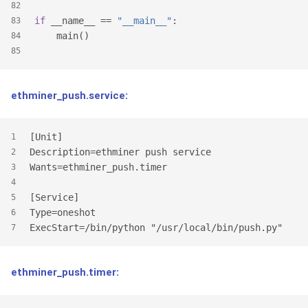
82
if
 __name__ == 
"__main__"
:
83
    main()
84
85
ethminer_push.service:
[Unit]
1
Description=ethminer push service
2
Wants=ethminer_push.timer
3
4
[Service]
5
Type=oneshot
6
ExecStart=/bin/python "/usr/local/bin/push.py"
7
ethminer_push.timer: