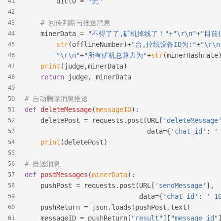
        dict0 = 
"无"
41
42
# 回传判断与推送消息
43
    minerData = 
"不得了了,矿机掉线了！"
+
"\r\n"
+
"目前
44
str
(offlineNumber)+
"台,掉线设备ID为:"
+
"\r\n
45
"\r\n"
+
"所有矿机总算力为"
+
str
(minerHashrate
46
print
(judge,minerData)
47
return
 judge, minerData
48
49
# 自动删除消息推送
50
def
deleteMessage
(
messageID
):
51
    deletePost = requests.post(URL[
'deleteMessage
52
                               data={
'chat_id'
: 
'
53
print
(deletePost)
54
55
# 推送消息
56
def
postMessages
(
minerData
):
57
    pushPost = requests.post(URL[
'sendMessage'
],
58
                             data={
'chat_id'
: 
'-1
59
    pushReturn = json.loads(pushPost.text)
60
    messageID = pushReturn[
"result"
][
"message_id"
61