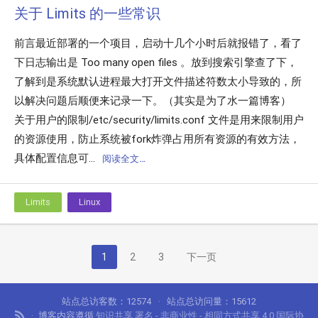
关于 Limits 的一些常识
前言最近部署的一个项目，启动十几个小时后就报错了，看了
下日志输出是 Too many open files 。放到搜索引擎查了下，
了解到是系统默认进程最大打开文件描述符数太小导致的，所
以解决问题后顺便来记录一下。（其实是为了水一篇博客）
关于用户的限制/etc/security/limits.conf 文件是用来限制用户
的资源使用，防止系统被fork炸弹占用所有资源的有效方法，
具体配置信息可...
阅读全文…
Limits
Linux
1
2
3
下一页
站点总访客数：
12574
站点总访问量：
15612
博客内容遵循
知识共享 署名 - 非商业性 - 相同方式共享 4.0 国际协