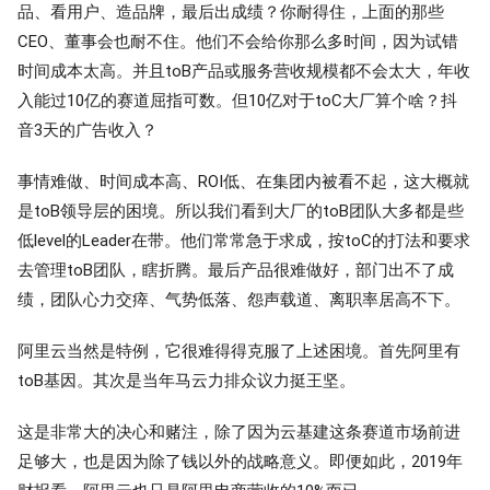
品、看用户、造品牌，最后出成绩？你耐得住，上面的那些
CEO、董事会也耐不住。他们不会给你那么多时间，因为试错
时间成本太高。并且toB产品或服务营收规模都不会太大，年收
入能过10亿的赛道屈指可数。但10亿对于toC大厂算个啥？抖
音3天的广告收入？
事情难做、时间成本高、ROI低、在集团内被看不起，这大概就
是toB领导层的困境。所以我们看到大厂的toB团队大多都是些
低level的Leader在带。他们常常急于求成，按toC的打法和要求
去管理toB团队，瞎折腾。最后产品很难做好，部门出不了成
绩，团队心力交瘁、气势低落、怨声载道、离职率居高不下。
阿里云当然是特例，它很难得得克服了上述困境。首先阿里有
toB基因。其次是当年马云力排众议力挺王坚。
这是非常大的决心和赌注，除了因为云基建这条赛道市场前进
足够大，也是因为除了钱以外的战略意义。即便如此，2019年