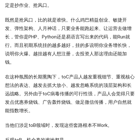
定是抄作业、抢风口。
既然是抢风口，比的就是谁快。什么鸡巴精益创业、敏捷开
发、弹性架构、人月神话，只要业务能跑起来、让运营去做增
长，管你是PHP、Python还是易语言写出来的代码，能Run就
行。而且初期系统挂的越多越好，挂的多说明你业务增长快，
说明你火爆。越挂越有人想注册，去投资人那这理由还能加
钱。
在这种氛围的长期熏陶下，toC产品人越发重视细节、重视核心
想法的表达、越发去抓大放小、越发忽略系统的顶层架构和长
远战略。另外由于toC病毒传播的可行性强，产品人会觉得只要
发点优惠券烧钱、广告轰炸烧钱、做足微信传播，用户自然就
能指数增长。
当他们涉足toB领域时，发现这些套路根本不Work。
反观toB，机会真的遍地都是。