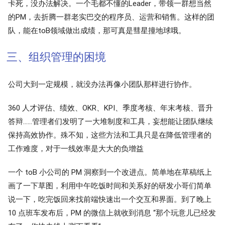
卡死，没办法解决。一个毛都不懂的Leader，带领一群想当然
的PM，去折腾一群老实巴交的程序员、运营和销售。这样的团
队，能在toB领域做出成绩，那可真是彗星撞地球哦。
三、组织管理的困境
公司大到一定规模，就没办法再像小团队那样进行协作。
360 人才评估、绩效、OKR、KPI、季度考核、年末考核、晋升
答辩……管理者们发明了一大堆制度和工具，妄想能让团队继续
保持高效协作。殊不知，这些方法和工具只是在降低管理者的
工作难度，对于一线效率是大大的负增益
一个 toB 小公司的 PM 洞察到一个改进点。简单地在草稿纸上
画了一下草图，利用中午吃饭时间和关系好的研发小哥们简单
说一下，吃完饭回来找前端快速出一个交互和界面。到了晚上
10 点班车发布后，PM 的微信上就收到消息 “那个玩意儿已经发