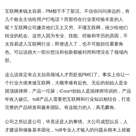
互联网来钱太容易，PM都干不了脏活。不信你问问身边的，有
几个敢去主动给用户打电话？而那些在行业里经验丰富的人
呢？互联网公司嫌弃他们又土又穷、不懂互联网，很少给他们
转业的机会。这些人因为专业、技能、经验和学历的原因，不
太容易进入互联网行业；即便进入了，也不可能担任重要角
色。可以说很大一部分想法和创新都被封闭和埋没在了领域内
部。
这么说肯定有点太抬高领域人才而贬低PM们了。事实上你让一
个行业大佬来做互联网，大概率难有起色。无讼的创始人是全
国顶级律师，产品一坨屎；iCourt创始人是搞律师培训的，产品
年收入破亿。toB产品人需要把互联网和行业知识相结合，打造
完整的产品研发和服务团队。有这能力的人，凤毛麟角。
公司之所以是公司，毕竟还是人的事情。大公司成型以后，人
才建设和储备基本固化，toB专业人才输入的问题从根本上就被