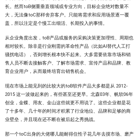
长。然而toB侧重垂直领域或专业方向，目标企业绝对数量不
大，无法像toC那样舍弃客户。只能将需求和应用场景逐一覆
盖，所以注定是个慢工出细活、长期投入的事情。
从企业角度出发，toB产品或服务的采购决策更加理性、周期也
相对较长。除非是行业刚需的革命性产品（比如AI替代人工打
骚扰电话），否则增长根本快不起来。大多需要依靠市场和销
售人员不断去接触客户、了解市场需求、宣传产品和品牌、教
育企业用户，从而最终培育出销售机会。
现在市场上能见到的比较大的toB软件产品大多都是从 2012-
2015 这一波做起来的，有些甚至还更早。北森03年、帆软06年
创业，金蝶、用友、金山这些就更不用说了。这些企业都是花
了十多年、几十年的时间才积累了行业地位、品牌和足够的商
业壁垒，并且现在还不断在被后起之秀挑战。
那一个toC出身的大佬哪儿能耐得住性子花几年去摸市场、磨产