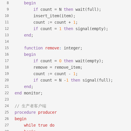
begin
8
if
 count = N 
then
 wait(full);
9
        insert_item(item);
10
        count := count + 
1
;
11
if
 count = 
1
then
 signal(empty);
12
end
;
13
14
function
remove
:
 integer;
15
begin
16
if
 count = 
0
then
 wait(empty);
17
        remove = remove_item;
18
        count := count - 
1
;
19
if
 count = N -
1
then
 signal(full);
20
end
;
21
end
 monitor;
22
23
// 生产者客户端
24
procedure
producer
25
begin
26
while
true
do
27