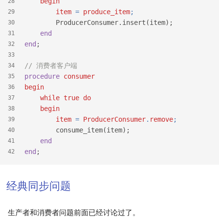
begin
28
item
 = 
produce_item
;
29
        ProducerConsumer.insert(item);
30
end
31
end
;
32
33
// 消费者客户端
34
procedure
consumer
35
begin
36
while
true
do
37
begin
38
item
 = 
ProducerConsumer
.
remove
;
39
        consume_item(item);
40
end
41
end
;
42
经典同步问题
生产者和消费者问题前面已经讨论过了。