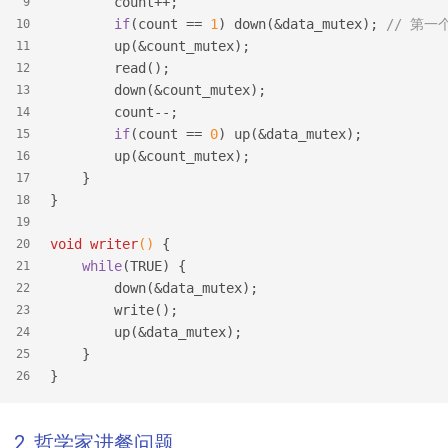
        count++;
9
if
(count == 
1
) down(&data_mutex); 
// 第
10
        up(&count_mutex);
11
        read();
12
        down(&count_mutex);
13
        count--;
14
if
(count == 
0
) up(&data_mutex);
15
        up(&count_mutex);
16
    }
17
}
18
19
void
writer
()
 {
20
while
(TRUE) {
21
        down(&data_mutex);
22
        write();
23
        up(&data_mutex);
24
    }
25
}
26
2. 哲学家进餐问题