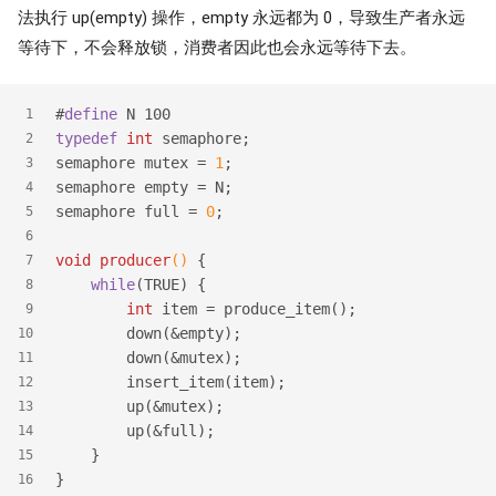
法执行 up(empty) 操作，empty 永远都为 0，导致生产者永远
等待下，不会释放锁，消费者因此也会永远等待下去。
#
define
 N 100
1
typedef
int
 semaphore;
2
semaphore mutex = 
1
;
3
semaphore empty = N;
4
semaphore full = 
0
;
5
6
void
producer
()
 {
7
while
(TRUE) {
8
int
 item = produce_item();
9
        down(&empty);
10
        down(&mutex);
11
        insert_item(item);
12
        up(&mutex);
13
        up(&full);
14
    }
15
}
16